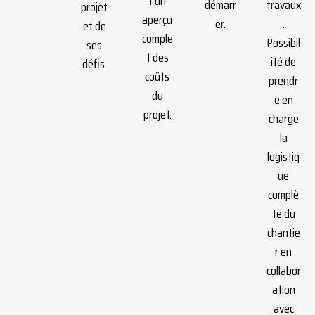
t un
démarr
travaux
projet
aperçu
er.
.
et de
comple
Possibil
ses
t des
ité de
défis.
coûts
prendr
du
e en
projet.
charge
la
logistiq
ue
complè
te du
chantie
r en
collabor
ation
avec