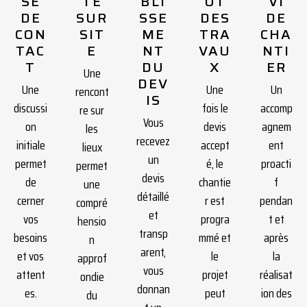
SE
TE
BLI
UT
VI
DE
SUR
SSE
DES
DE
CON
SIT
ME
TRA
CHA
TAC
E
NT
VAU
NTI
T
DU
X
ER
Une
DEV
Une
Une
Un
rencont
IS
discussi
fois le
accomp
re sur
Vous
on
devis
agnem
les
recevez
initiale
accept
ent
lieux
un
permet
é, le
proacti
permet
devis
de
chantie
f
une
détaillé
cerner
r est
pendan
compré
et
vos
progra
t et
hensio
transp
besoins
mmé et
après
n
arent,
et vos
le
la
approf
vous
attent
projet
réalisat
ondie
donnan
es.
peut
ion des
du